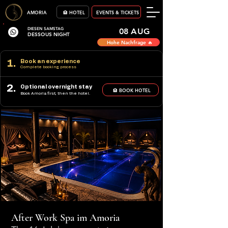
AMORIA
🏨 HOTEL
EVENTS & TICKETS
DIESEN SAMSTAG
08 AUG
DESSOUS NIGHT
Hohe Nachfrage 🔥
1.
Book an experience
Complete booking process
2.
Optional overnight stay
🏨 BOOK HOTEL
Book Amoria first, then the hotel.
After Work Spa im Amoria