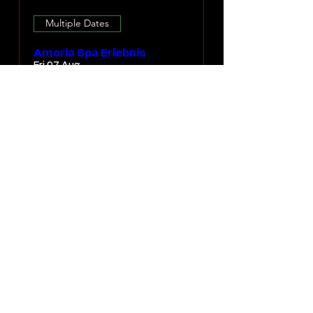
Multiple Dates
Amoria Spa Erlebnis
Fri 07 Aug
More info
DISCOVER EXPERIENCE
Load More
Search experience by date
Find an experience faster
📅 TO CALENDAR