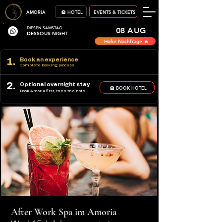
AMORIA
🏨 HOTEL
EVENTS & TICKETS
DIESEN SAMSTAG
08 AUG
DESSOUS NIGHT
Hohe Nachfrage 🔥
1.
Book an experience
Complete booking process
2.
Optional overnight stay
🏨 BOOK HOTEL
Book Amoria first, then the hotel.
After Work Spa im Amoria