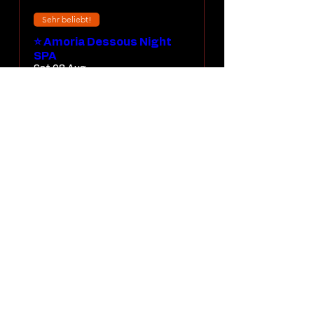
Sehr beliebt!
⭐ Amoria Dessous Night
SPA
Sat 08 Aug
More info
DISCOVER EXPERIENCE
Load More
Search experience by date
Find an experience faster
📅 TO CALENDAR