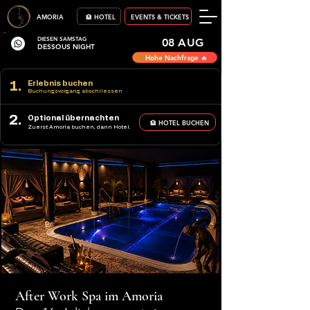
AMORIA
🏨 HOTEL
EVENTS & TICKETS
DIESEN SAMSTAG
08 AUG
DESSOUS NIGHT
Hohe Nachfrage 🔥
1.
Erlebnis buchen
Buchungsvorgang abschliessen
2.
Optional übernachten
🏨 HOTEL BUCHEN
Zuerst Amoria buchen, dann Hotel.
After Work Spa im Amoria