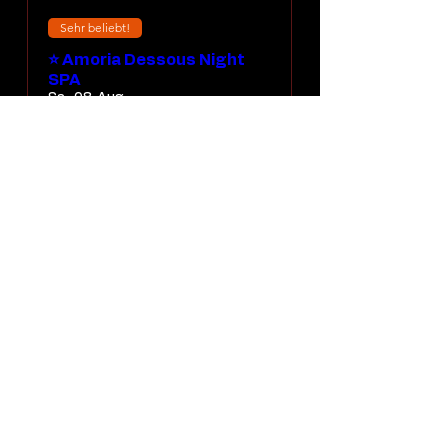
Sehr beliebt!
⭐ Amoria Dessous Night
SPA
Sa., 08. Aug.
Mehr Infos
ERLEBNIS ENTDECKEN
Mehr laden
Erlebnis nach Datum suchen
Schneller Erlebnis finden
📅 ZUM KALENDER