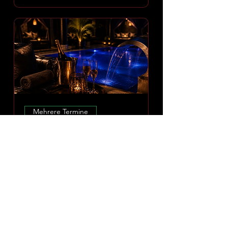
Mehrere Termine
Amoria Spa Erlebnis
Mo., 10. Aug.
Mehr Infos
ERLEBNIS ENTDECKEN