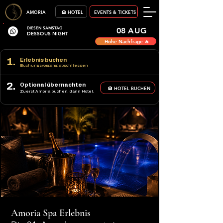
AMORIA
🏨 HOTEL
EVENTS & TICKETS
DIESEN SAMSTAG
08 AUG
DESSOUS NIGHT
Hohe Nachfrage 🔥
1.
Erlebnis buchen
Buchungsvorgang abschliessen
2.
Optional übernachten
🏨 HOTEL BUCHEN
Zuerst Amoria buchen, dann Hotel.
Amoria Spa Erlebnis