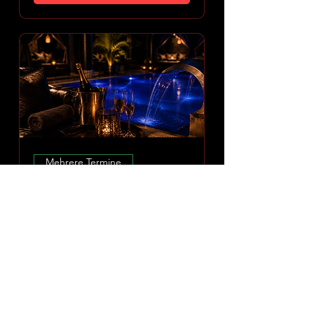
Mehrere Termine
Amoria Spa Erlebnis
So., 09. Aug.
Mehr Infos
ERLEBNIS ENTDECKEN