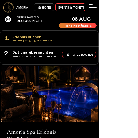
AMORIA
🏨 HOTEL
EVENTS & TICKETS
DIESEN SAMSTAG
08 AUG
DESSOUS NIGHT
Hohe Nachfrage 🔥
1.
Erlebnis buchen
Buchungsvorgang abschliessen
2.
Optional übernachten
🏨 HOTEL BUCHEN
Zuerst Amoria buchen, dann Hotel.
Amoria Spa Erlebnis