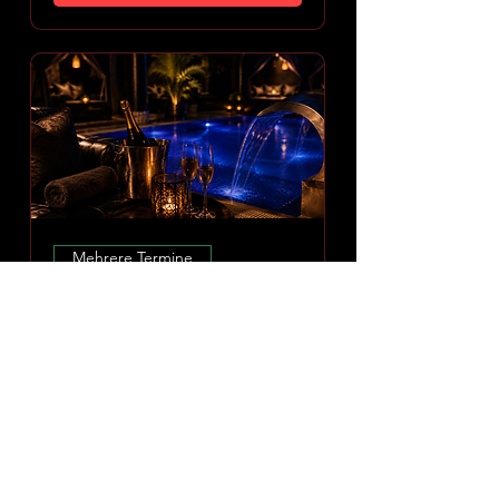
Mehrere Termine
Amoria Spa Erlebnis
So., 09. Aug.
Mehr Infos
ERLEBNIS ENTDECKEN