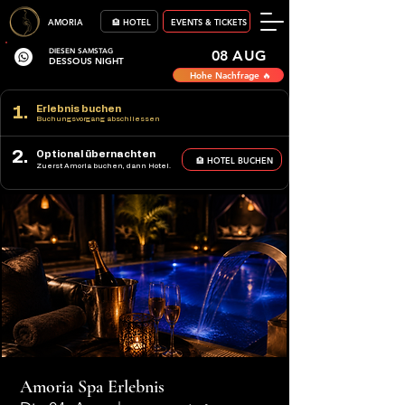
AMORIA
🏨 HOTEL
EVENTS & TICKETS
DIESEN SAMSTAG
08 AUG
DESSOUS NIGHT
Hohe Nachfrage 🔥
1.
Erlebnis buchen
Buchungsvorgang abschliessen
2.
Optional übernachten
🏨 HOTEL BUCHEN
Zuerst Amoria buchen, dann Hotel.
Amoria Spa Erlebnis