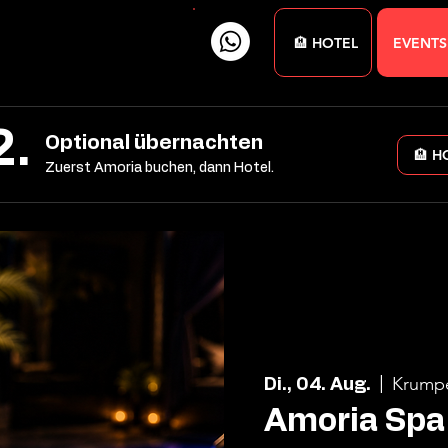
🏨 HOTEL
EVENTS
2.
Optional übernachten
🏨 H
Zuerst Amoria buchen, dann Hotel.
Krump
Di., 04. Aug.
  |  
Amoria Spa 