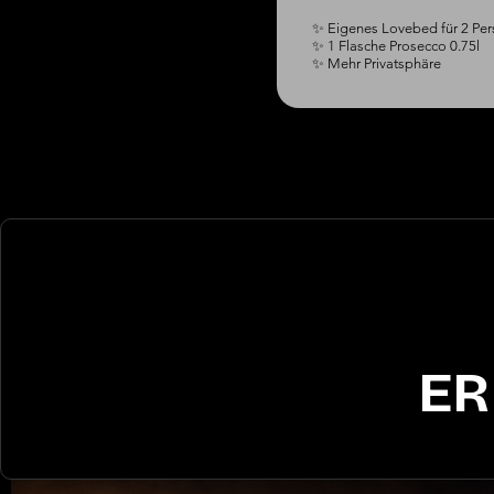
✨ Eigenes Lovebed für 2 Per
✨ 1 Flasche Prosecco 0.75l

✨ Mehr Privatsphäre
ER