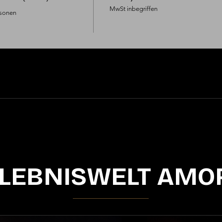
MwSt inbegriffen
sonen

LEBNISWELT AMO