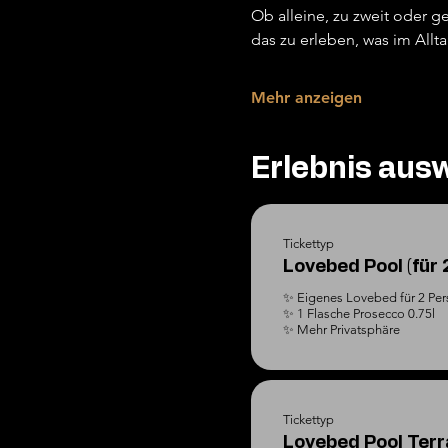
Ob alleine, zu zweit oder
das zu erleben, was im Allt
Mehr anzeigen
Erlebnis aus
Tickettyp
Lovebed Pool (für 
✨ Eigenes Lovebed für 2 Per
✨ 1 Flasche Prosecco 0.75l

✨ Mehr Privatsphäre
Tickettyp
Lovebed Pool Terra