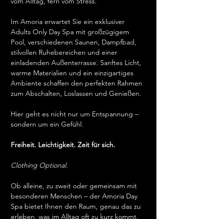
vom Alltag, fern vom Stress.
Im Amoria erwartet Sie ein exklusiver 
Adults Only Day Spa mit großzügigem 
Pool, verschiedenen Saunen, Dampfbad, 
stilvollen Ruhebereichen und einer 
einladenden Außenterrasse. Sanftes Licht, 
warme Materialien und ein einzigartiges 
Ambiente schaffen den perfekten Rahmen 
zum Abschalten, Loslassen und Genießen.
Hier geht es nicht nur um Entspannung – 
sondern um ein Gefühl.
Freiheit. Leichtigkeit. Zeit für sich.
Clothing Optional.
Ob alleine, zu zweit oder gemeinsam mit 
besonderen Menschen – der Amoria Day 
Spa bietet Ihnen den Raum, genau das zu 
erleben, was im Alltag oft zu kurz kommt.