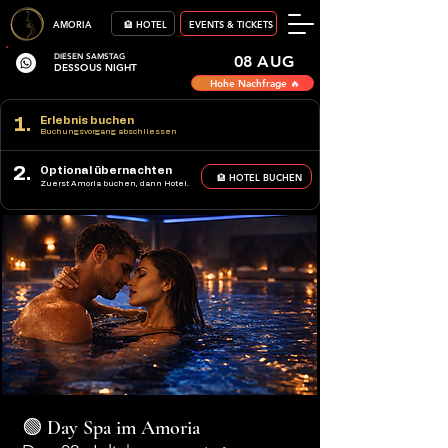
AMORIA
🏨 HOTEL
EVENTS & TICKETS
DIESEN SAMSTAG
08 AUG
DESSOUS NIGHT
Hohe Nachfrage 🔥
1.
Erlebnis buchen
Buchungsvorgang abschliessen
2.
Optional übernachten
🏨 HOTEL BUCHEN
Zuerst Amoria buchen, dann Hotel.
🟢 Day Spa im Amoria