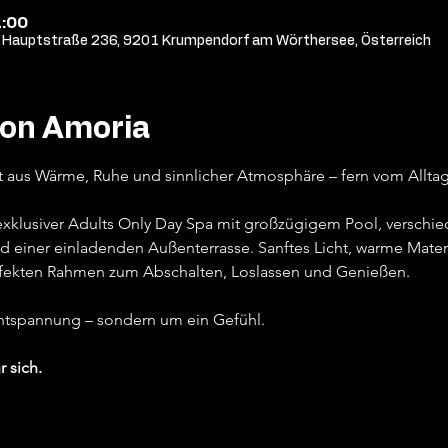
1:00
Hauptstraße 236, 9201 Krumpendorf am Wörthersee, Österreich
von Amoria
t aus Wärme, Ruhe und sinnlicher Atmosphäre – fern vom Alltag,
 exklusiver Adults Only Day Spa mit großzügigem Pool, versch
d einer einladenden Außenterrasse. Sanftes Licht, warme Materi
fekten Rahmen zum Abschalten, Loslassen und Genießen.
Entspannung – sondern um ein Gefühl.
r sich.