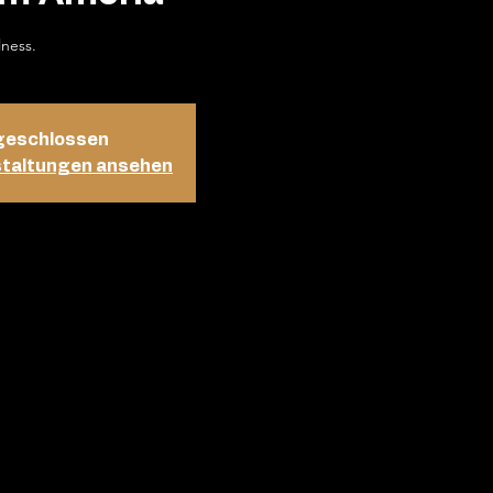
lness.
geschlossen
staltungen ansehen