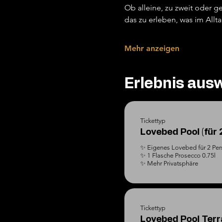
Ob alleine, zu zweit oder
das zu erleben, was im Allt
Mehr anzeigen
Erlebnis aus
Tickettyp
Lovebed Pool (für 
✨ Eigenes Lovebed für 2 Per
✨ 1 Flasche Prosecco 0.75l

✨ Mehr Privatsphäre
Tickettyp
Lovebed Pool Terra