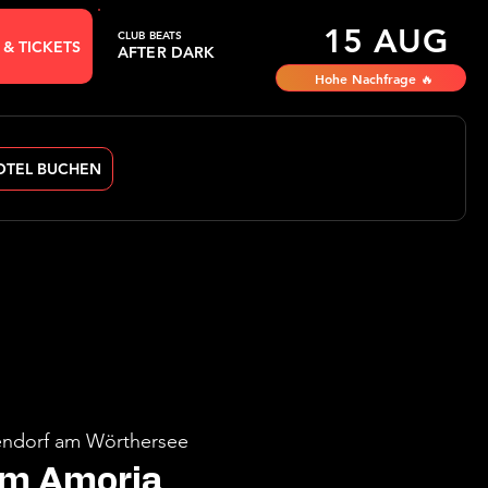
15 AUG
CLUB BEATS
 & TICKETS
AFTER DARK
Hohe Nachfrage 🔥
OTEL BUCHEN
ndorf am Wörthersee
im Amoria