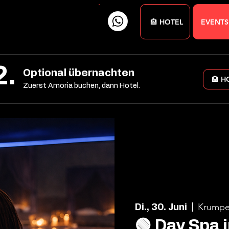
🏨 HOTEL
EVENTS
2.
Optional übernachten
🏨 H
Zuerst Amoria buchen, dann Hotel.
Krumpe
Di., 30. Juni
  |  
🟢 Day Spa 