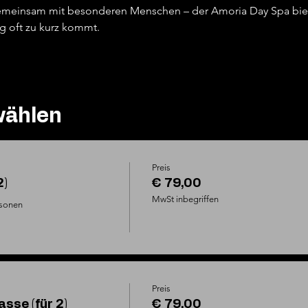
 gemeinsam mit besonderen Menschen – der Amoria Day Spa bie
ag oft zu kurz kommt.
wählen
Preis
2)
€ 79,00
MwSt inbegriffen
sonen

Preis
sse (für 2)
€ 79,00