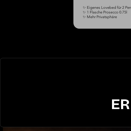
✨ Eigenes Lovebed für 2 Per
✨ 1 Flasche Prosecco 0.75l

✨ Mehr Privatsphäre
ER