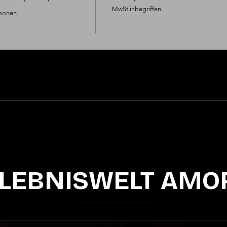
MwSt inbegriffen
sonen

LEBNISWELT AMO