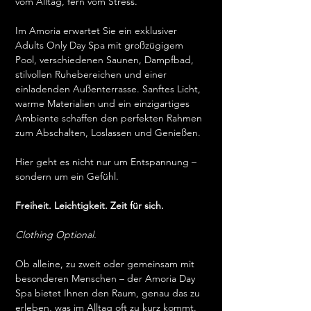
vom Alltag, fern vom Stress.
Im Amoria erwartet Sie ein exklusiver 
Adults Only Day Spa mit großzügigem 
Pool, verschiedenen Saunen, Dampfbad, 
stilvollen Ruhebereichen und einer 
einladenden Außenterrasse. Sanftes Licht, 
warme Materialien und ein einzigartiges 
Ambiente schaffen den perfekten Rahmen 
zum Abschalten, Loslassen und Genießen.
Hier geht es nicht nur um Entspannung – 
sondern um ein Gefühl.
Freiheit. Leichtigkeit. Zeit für sich.
Clothing Optional.
Ob alleine, zu zweit oder gemeinsam mit 
besonderen Menschen – der Amoria Day 
Spa bietet Ihnen den Raum, genau das zu 
erleben, was im Alltag oft zu kurz kommt.