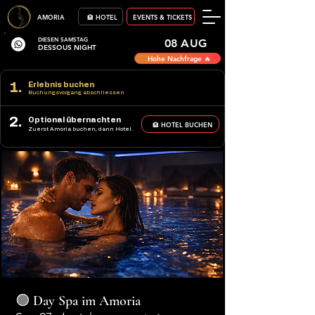
AMORIA
🏨 HOTEL
EVENTS & TICKETS
DIESEN SAMSTAG
08 AUG
DESSOUS NIGHT
Hohe Nachfrage 🔥
1.
Erlebnis buchen
Buchungsvorgang abschliessen
2.
Optional übernachten
🏨 HOTEL BUCHEN
Zuerst Amoria buchen, dann Hotel.
🟢 Day Spa im Amoria