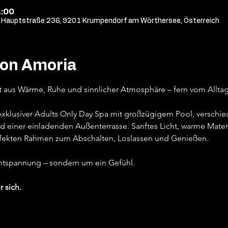
1:00
Hauptstraße 236, 9201 Krumpendorf am Wörthersee, Österreich
von Amoria
t aus Wärme, Ruhe und sinnlicher Atmosphäre – fern vom Alltag,
 exklusiver Adults Only Day Spa mit großzügigem Pool, versch
d einer einladenden Außenterrasse. Sanftes Licht, warme Materi
fekten Rahmen zum Abschalten, Loslassen und Genießen.
Entspannung – sondern um ein Gefühl.
r sich.