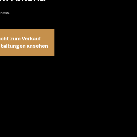
lness.
icht zum Verkauf
staltungen ansehen