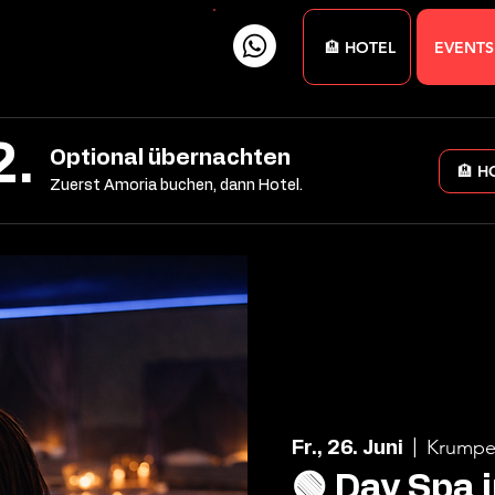
🏨 HOTEL
EVENTS
2.
Optional übernachten
🏨 H
Zuerst Amoria buchen, dann Hotel.
Krumpe
Fr., 26. Juni
  |  
🟢 Day Spa 