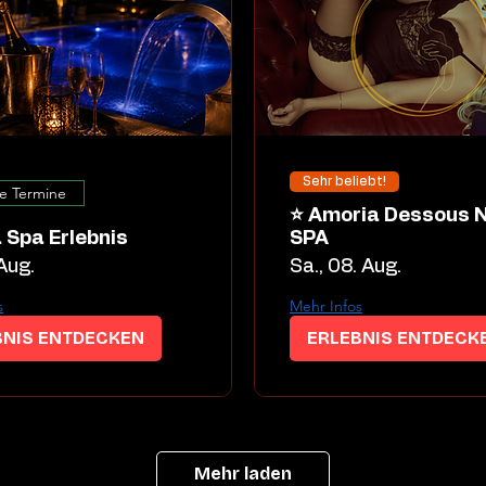
Sehr beliebt!
e Termine
⭐ Amoria Dessous Night
 Spa Erlebnis
SPA
 Aug.
Sa., 08. Aug.
s
Mehr Infos
BNIS ENTDECKEN
ERLEBNIS ENTDECK
Mehr laden