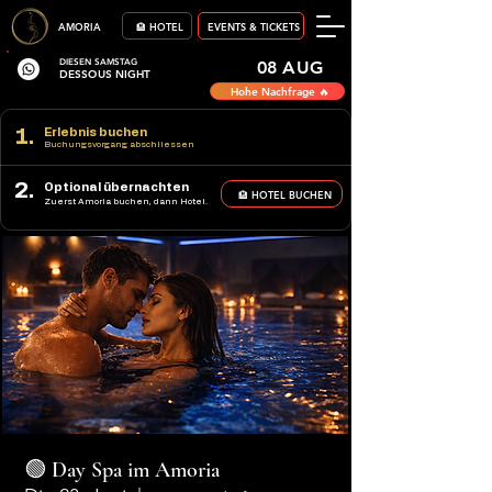
AMORIA
🏨 HOTEL
EVENTS & TICKETS
DIESEN SAMSTAG
08 AUG
DESSOUS NIGHT
Hohe Nachfrage 🔥
1.
Erlebnis buchen
Buchungsvorgang abschliessen
2.
Optional übernachten
🏨 HOTEL BUCHEN
Zuerst Amoria buchen, dann Hotel.
🟢 Day Spa im Amoria