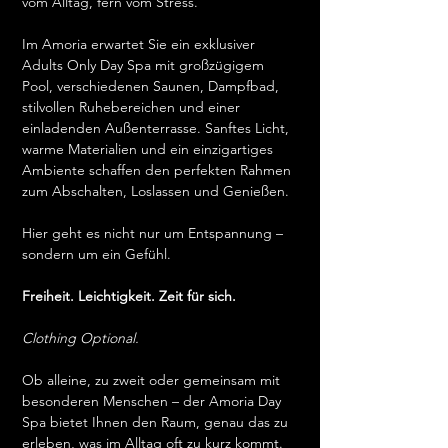
vom Alltag, fern vom Stress.
Im Amoria erwartet Sie ein exklusiver 
Adults Only Day Spa mit großzügigem 
Pool, verschiedenen Saunen, Dampfbad, 
stilvollen Ruhebereichen und einer 
einladenden Außenterrasse. Sanftes Licht, 
warme Materialien und ein einzigartiges 
Ambiente schaffen den perfekten Rahmen 
zum Abschalten, Loslassen und Genießen.
Hier geht es nicht nur um Entspannung – 
sondern um ein Gefühl.
Freiheit. Leichtigkeit. Zeit für sich.
Clothing Optional.
Ob alleine, zu zweit oder gemeinsam mit 
besonderen Menschen – der Amoria Day 
Spa bietet Ihnen den Raum, genau das zu 
erleben, was im Alltag oft zu kurz kommt.