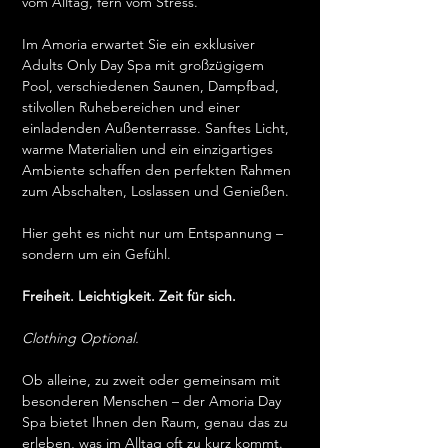
vom Alltag, fern vom Stress.
Im Amoria erwartet Sie ein exklusiver 
Adults Only Day Spa mit großzügigem 
Pool, verschiedenen Saunen, Dampfbad, 
stilvollen Ruhebereichen und einer 
einladenden Außenterrasse. Sanftes Licht, 
warme Materialien und ein einzigartiges 
Ambiente schaffen den perfekten Rahmen 
zum Abschalten, Loslassen und Genießen.
Hier geht es nicht nur um Entspannung – 
sondern um ein Gefühl.
Freiheit. Leichtigkeit. Zeit für sich.
Clothing Optional.
Ob alleine, zu zweit oder gemeinsam mit 
besonderen Menschen – der Amoria Day 
Spa bietet Ihnen den Raum, genau das zu 
erleben, was im Alltag oft zu kurz kommt.