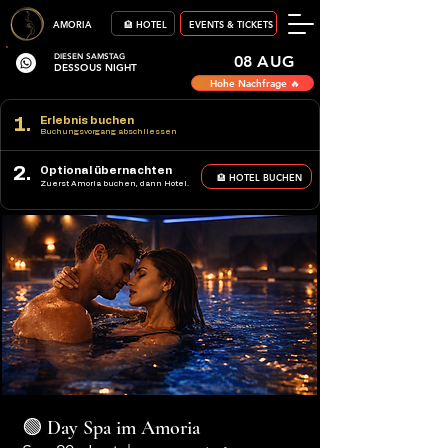
AMORIA
🏨 HOTEL
EVENTS & TICKETS
DIESEN SAMSTAG
08 AUG
DESSOUS NIGHT
Hohe Nachfrage 🔥
1.
Erlebnis buchen
Buchungsvorgang abschliessen
2.
Optional übernachten
🏨 HOTEL BUCHEN
Zuerst Amoria buchen, dann Hotel.
🟢 Day Spa im Amoria