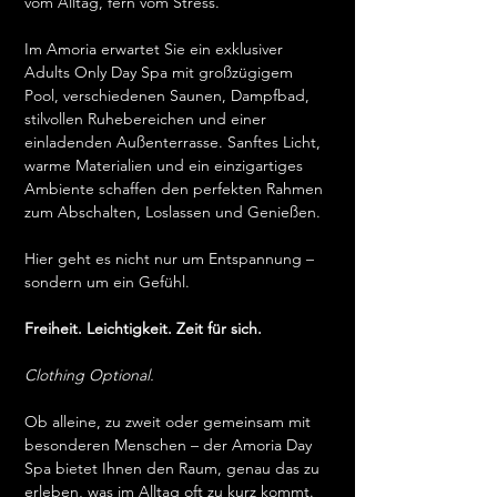
vom Alltag, fern vom Stress.
Im Amoria erwartet Sie ein exklusiver 
Adults Only Day Spa mit großzügigem 
Pool, verschiedenen Saunen, Dampfbad, 
stilvollen Ruhebereichen und einer 
einladenden Außenterrasse. Sanftes Licht, 
warme Materialien und ein einzigartiges 
Ambiente schaffen den perfekten Rahmen 
zum Abschalten, Loslassen und Genießen.
Hier geht es nicht nur um Entspannung – 
sondern um ein Gefühl.
Freiheit. Leichtigkeit. Zeit für sich.
Clothing Optional.
Ob alleine, zu zweit oder gemeinsam mit 
besonderen Menschen – der Amoria Day 
Spa bietet Ihnen den Raum, genau das zu 
erleben, was im Alltag oft zu kurz kommt.