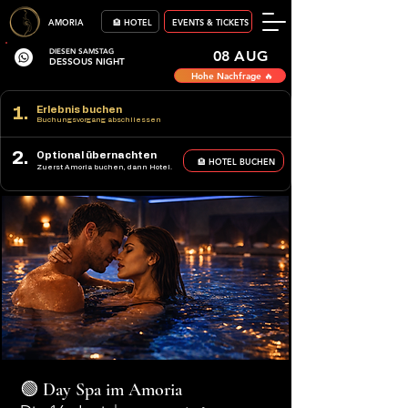
AMORIA
🏨 HOTEL
EVENTS & TICKETS
DIESEN SAMSTAG
08 AUG
DESSOUS NIGHT
Hohe Nachfrage 🔥
1.
Erlebnis buchen
Buchungsvorgang abschliessen
2.
Optional übernachten
🏨 HOTEL BUCHEN
Zuerst Amoria buchen, dann Hotel.
🟢 Day Spa im Amoria