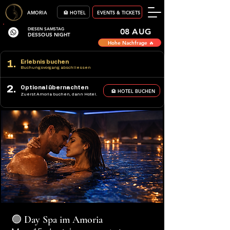
AMORIA
🏨 HOTEL
EVENTS & TICKETS
DIESEN SAMSTAG
08 AUG
DESSOUS NIGHT
Hohe Nachfrage 🔥
1.
Erlebnis buchen
Buchungsvorgang abschliessen
2.
Optional übernachten
🏨 HOTEL BUCHEN
Zuerst Amoria buchen, dann Hotel.
🟢 Day Spa im Amoria