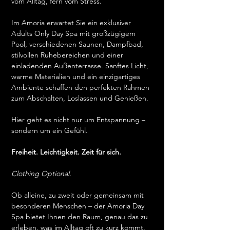
vom Alltag, fern vom Stress.
Im Amoria erwartet Sie ein exklusiver 
Adults Only Day Spa mit großzügigem 
Pool, verschiedenen Saunen, Dampfbad, 
stilvollen Ruhebereichen und einer 
einladenden Außenterrasse. Sanftes Licht, 
warme Materialien und ein einzigartiges 
Ambiente schaffen den perfekten Rahmen 
zum Abschalten, Loslassen und Genießen.
Hier geht es nicht nur um Entspannung – 
sondern um ein Gefühl.
Freiheit. Leichtigkeit. Zeit für sich.
Clothing Optional.
Ob alleine, zu zweit oder gemeinsam mit 
besonderen Menschen – der Amoria Day 
Spa bietet Ihnen den Raum, genau das zu 
erleben, was im Alltag oft zu kurz kommt.