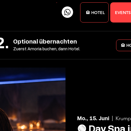
🏨 HOTEL
EVENTS
2.
Optional übernachten
🏨 H
Zuerst Amoria buchen, dann Hotel.
Krump
Mo., 15. Juni
  |  
🟢 Day Spa 