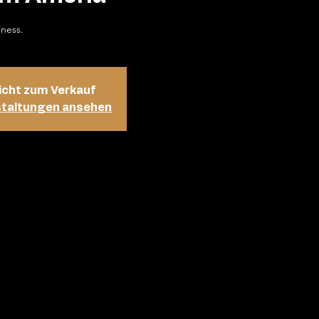
lness.
icht zum Verkauf
staltungen ansehen