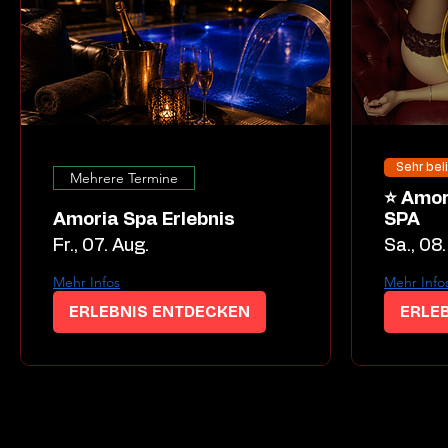
Sehr bel
Mehrere Termine
⭐ Amoria Dessous Night
Amoria Spa Erlebnis
SPA
Fr., 07. Aug.
Sa., 08.
Mehr Infos
Mehr Info
ERLEBNIS ENTDECKEN
ERLE