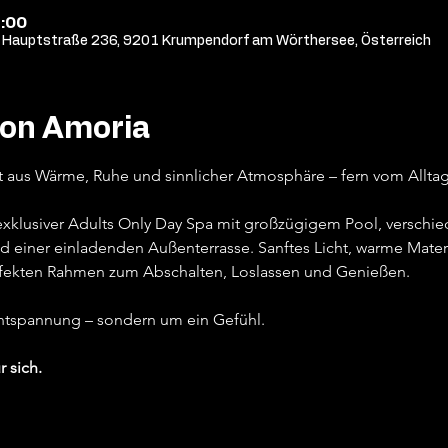
1:00
Hauptstraße 236, 9201 Krumpendorf am Wörthersee, Österreich
von Amoria
t aus Wärme, Ruhe und sinnlicher Atmosphäre – fern vom Alltag,
 exklusiver Adults Only Day Spa mit großzügigem Pool, versch
d einer einladenden Außenterrasse. Sanftes Licht, warme Materi
fekten Rahmen zum Abschalten, Loslassen und Genießen.
Entspannung – sondern um ein Gefühl.
r sich.