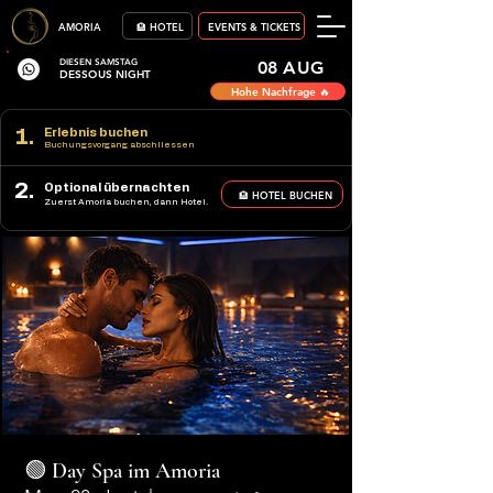
AMORIA
🏨 HOTEL
EVENTS & TICKETS
DIESEN SAMSTAG
08 AUG
DESSOUS NIGHT
Hohe Nachfrage 🔥
1.
Erlebnis buchen
Buchungsvorgang abschliessen
2.
Optional übernachten
🏨 HOTEL BUCHEN
Zuerst Amoria buchen, dann Hotel.
🟢 Day Spa im Amoria