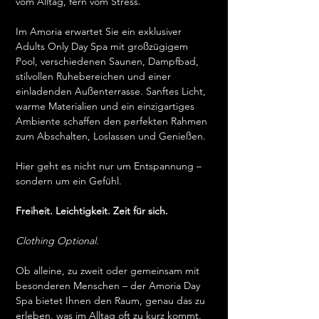
vom Alltag, fern vom Stress.
Im Amoria erwartet Sie ein exklusiver 
Adults Only Day Spa mit großzügigem 
Pool, verschiedenen Saunen, Dampfbad, 
stilvollen Ruhebereichen und einer 
einladenden Außenterrasse. Sanftes Licht, 
warme Materialien und ein einzigartiges 
Ambiente schaffen den perfekten Rahmen 
zum Abschalten, Loslassen und Genießen.
Hier geht es nicht nur um Entspannung – 
sondern um ein Gefühl.
Freiheit. Leichtigkeit. Zeit für sich.
Clothing Optional.
Ob alleine, zu zweit oder gemeinsam mit 
besonderen Menschen – der Amoria Day 
Spa bietet Ihnen den Raum, genau das zu 
erleben, was im Alltag oft zu kurz kommt.