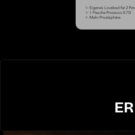
✨ Eigenes Lovebed für 2 Per
✨ 1 Flasche Prosecco 0.75l

✨ Mehr Privatsphäre
ER