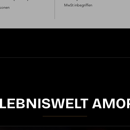
MwSt inbegriffen
sonen

LEBNISWELT AMO