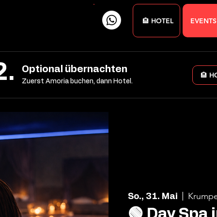
🏨 HOTEL
EVENTS
2.
Optional übernachten
🏨 H
Zuerst Amoria buchen, dann Hotel.
Krumpe
So., 31. Mai
  |  
🟢 Day Spa 