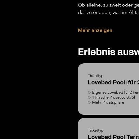
Ob alleine, zu zweit oder
das zu erleben, was im Allt
Mehr anzeigen
Erlebnis aus
Tickettyp
Lovebed Pool (für 
✨ Eigenes Lovebed für 2 Per
✨ 1 Flasche Prosecco 0.75l

✨ Mehr Privatsphäre
Tickettyp
Lovebed Pool Terra