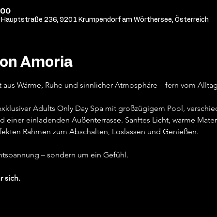
:00
Hauptstraße 236, 9201 Krumpendorf am Wörthersee, Österreich
von Amoria
t aus Wärme, Ruhe und sinnlicher Atmosphäre – fern vom Alltag,
 exklusiver Adults Only Day Spa mit großzügigem Pool, versch
d einer einladenden Außenterrasse. Sanftes Licht, warme Materi
fekten Rahmen zum Abschalten, Loslassen und Genießen.
Entspannung – sondern um ein Gefühl.
r sich.