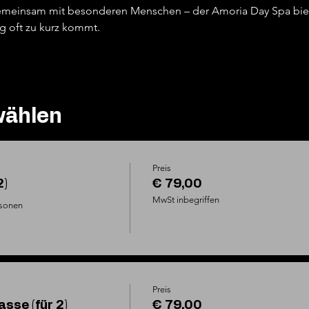
 gemeinsam mit besonderen Menschen – der Amoria Day Spa bie
ag oft zu kurz kommt.
wählen
Preis
2)
€ 79,00
MwSt inbegriffen
sonen

Preis
sse (für 2)
€ 79,00