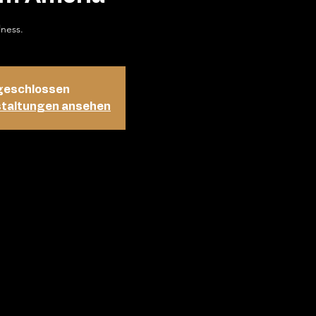
lness.
geschlossen
staltungen ansehen