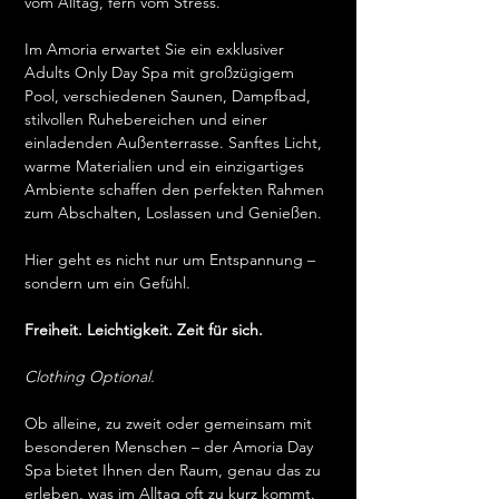
vom Alltag, fern vom Stress.
Im Amoria erwartet Sie ein exklusiver 
Adults Only Day Spa mit großzügigem 
Pool, verschiedenen Saunen, Dampfbad, 
stilvollen Ruhebereichen und einer 
einladenden Außenterrasse. Sanftes Licht, 
warme Materialien und ein einzigartiges 
Ambiente schaffen den perfekten Rahmen 
zum Abschalten, Loslassen und Genießen.
Hier geht es nicht nur um Entspannung – 
sondern um ein Gefühl.
Freiheit. Leichtigkeit. Zeit für sich.
Clothing Optional.
Ob alleine, zu zweit oder gemeinsam mit 
besonderen Menschen – der Amoria Day 
Spa bietet Ihnen den Raum, genau das zu 
erleben, was im Alltag oft zu kurz kommt.