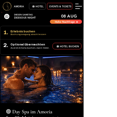
AMORIA
🏨 HOTEL
EVENTS & TICKETS
DIESEN SAMSTAG
08 AUG
DESSOUS NIGHT
Hohe Nachfrage 🔥
1.
Erlebnis buchen
Buchungsvorgang abschliessen
2.
Optional übernachten
🏨 HOTEL BUCHEN
Zuerst Amoria buchen, dann Hotel.
🟢 Day Spa im Amoria