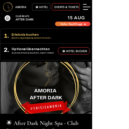
AMORIA
🏨 HOTEL
EVENTS & TICKETS
CLUB BEATS
15 AUG
AFTER DARK
Hohe Nachfrage 🔥
1.
Erlebnis buchen
Buchungsvorgang abschliessen
2.
Optional übernachten
🏨 HOTEL BUCHEN
Zuerst Amoria buchen, dann Hotel.
🌟 After Dark Night Spa - Club