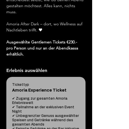
gestalten möchtest. Alles kann, nichts 
muss. 
Amoria After Dark – dort, wo Wellness auf 
Nachtleben trifft. 🖤
Ausgewählte Gentlemen Tickets €230.- 
pro Person und nur an der Abendkassa 
erhältlich.
Erlebnis auswählen
Tickettyp
Amoria Experience Ticket
✔ Zugang zur gesamten Amoria 
Erlebniswelt

✔ Teilnahme an der exklusiven Event 
Night

✔ Unbegrenzter Genuss ausgewählter 
Speisen und Getränke während des 
gesamten Abends

✔ Feinste Getränke an der Bar inklusive 