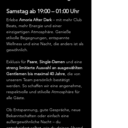
Samstag ab 19:00 – 01:00 Uhr
Erlebe 
Amoria After Dark
 – mit mehr Club 
Beats, mehr Energie und einer 
einzigartigen Atmosphäre. Genieße 
stilvolle Begegnungen, entspannte 
Wellness und eine Nacht, die anders ist als 
gewöhnlich.
Exklusiv für 
Paare
, 
Single-Damen
 und eine 
streng limitierte Auswahl an ausgewählten 
Gentlemen bis maximal 40 Jahre
, die von 
unserem Team persönlich bestätigt 
werden. So schaffen wir eine angenehme, 
respektvolle und stilvolle Atmosphäre für 
alle Gäste.
Ob Entspannung, gute Gespräche, neue 
Bekanntschaften oder einfach eine 
außergewöhnliche Nacht – du 
entscheidest selbst, wie du deinen Abend 