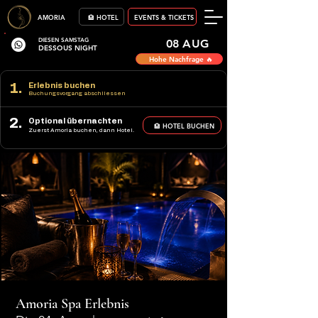
AMORIA
🏨 HOTEL
EVENTS & TICKETS
DIESEN SAMSTAG
08 AUG
DESSOUS NIGHT
Hohe Nachfrage 🔥
1.
Erlebnis buchen
Buchungsvorgang abschliessen
2.
Optional übernachten
🏨 HOTEL BUCHEN
Zuerst Amoria buchen, dann Hotel.
Amoria Spa Erlebnis