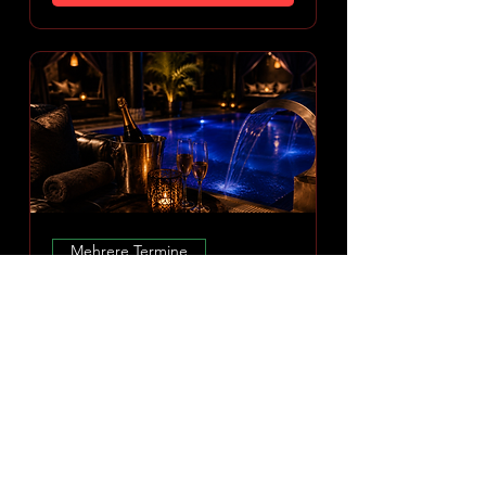
Mehrere Termine
Amoria Spa Erlebnis
So., 09. Aug.
Mehr Infos
ERLEBNIS ENTDECKEN