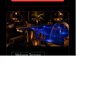
Mehrere Termine
Amoria Spa Erlebnis
So., 09. Aug.
Mehr Infos
ERLEBNIS ENTDECKEN