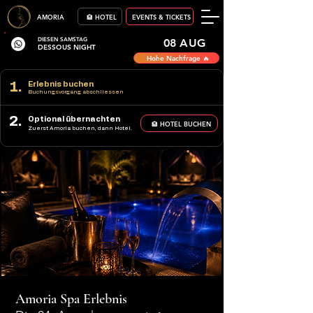
AMORIA
🏨 HOTEL
EVENTS & TICKETS
DIESEN SAMSTAG
08 AUG
DESSOUS NIGHT
Hohe Nachfrage 🔥
1.
Erlebnis buchen
Buchungsvorgang abschliessen
2.
Optional übernachten
🏨 HOTEL BUCHEN
Zuerst Amoria buchen, dann Hotel.
Amoria Spa Erlebnis