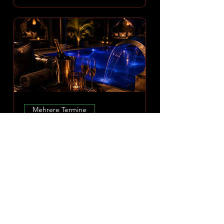
Mehrere Termine
Amoria Spa Erlebnis
Fr., 07. Aug.
Mehr Infos
ERLEBNIS ENTDECKEN