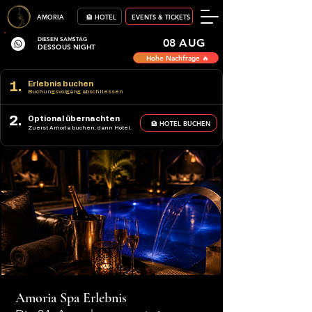
AMORIA
🏨 HOTEL
EVENTS & TICKETS
DIESEN SAMSTAG
08 AUG
DESSOUS NIGHT
Hohe Nachfrage 🔥
1.
Erlebnis buchen
Buchungsvorgang abschliessen
2.
Optional übernachten
🏨 HOTEL BUCHEN
Zuerst Amoria buchen, dann Hotel.
Amoria Spa Erlebnis