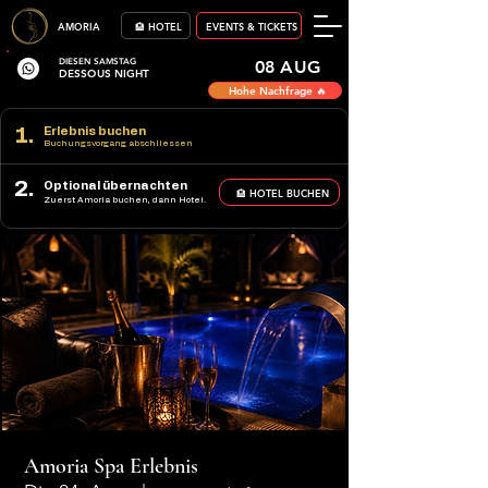
AMORIA
🏨 HOTEL
EVENTS & TICKETS
DIESEN SAMSTAG
08 AUG
DESSOUS NIGHT
Hohe Nachfrage 🔥
1.
Erlebnis buchen
Buchungsvorgang abschliessen
2.
Optional übernachten
🏨 HOTEL BUCHEN
Zuerst Amoria buchen, dann Hotel.
Amoria Spa Erlebnis