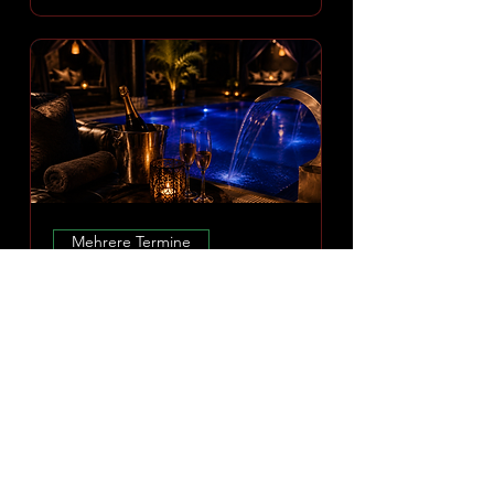
Mehrere Termine
Amoria Spa Erlebnis
Mo., 10. Aug.
Mehr Infos
ERLEBNIS ENTDECKEN