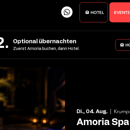
🏨 HOTEL
EVENTS
2.
Optional übernachten
🏨 H
Zuerst Amoria buchen, dann Hotel.
Krump
Di., 04. Aug.
  |  
Amoria Spa 