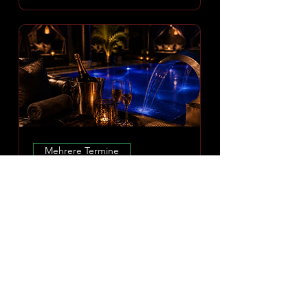
Mehrere Termine
Amoria Spa Erlebnis
Mo., 10. Aug.
Mehr Infos
ERLEBNIS ENTDECKEN