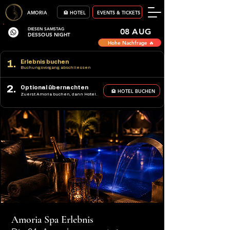
AMORIA
🏨 HOTEL
EVENTS & TICKETS
DIESEN SAMSTAG
08 AUG
DESSOUS NIGHT
Hohe Nachfrage 🔥
1.
Erlebnis buchen
Buchungsvorgang abschliessen
2.
Optional übernachten
🏨 HOTEL BUCHEN
Zuerst Amoria buchen, dann Hotel.
Amoria Spa Erlebnis