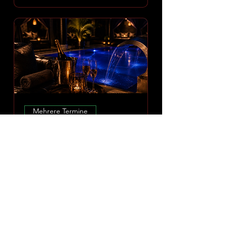
Mehrere Termine
Amoria Spa Erlebnis
Fr., 07. Aug.
Mehr Infos
ERLEBNIS ENTDECKEN