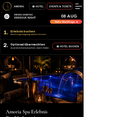
AMORIA
🏨 HOTEL
EVENTS & TICKETS
DIESEN SAMSTAG
08 AUG
DESSOUS NIGHT
Hohe Nachfrage 🔥
1.
Erlebnis buchen
Buchungsvorgang abschliessen
2.
Optional übernachten
🏨 HOTEL BUCHEN
Zuerst Amoria buchen, dann Hotel.
Amoria Spa Erlebnis