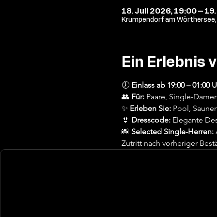
18. Juli 2026, 19:00 – 19.
Krumpendorf am Wörthersee, 
Ein Erlebnis 
🕖 
Einlass ab 19:00 – 01:00 U
👥 
Für:
 Paare, Single-Damen
✨ 
Erleben Sie:
 Pool, Saune
👙 
Dresscode:
 Elegante Des
📸 
Selected Single-Herren:
Zutritt nach vorheriger Best