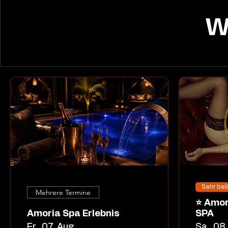
W
Sehr bel
Mehrere Termine
⭐ Amoria Dessous Night
Amoria Spa Erlebnis
SPA
Fr., 07. Aug.
Sa., 08.