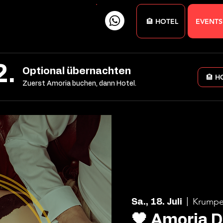
🏨 HOTEL
EVENTS
2.
Optional übernachten
🏨 H
Zuerst Amoria buchen, dann Hotel.
Krumpe
Sa., 18. Juli
  |  
🖤 Amoria 