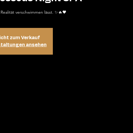
 Realität verschwimmen lässt. ✨🔥🖤
icht zum Verkauf
staltungen ansehen