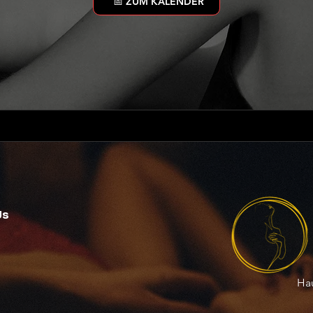
📅 ZUM KALENDER
Us
Hau