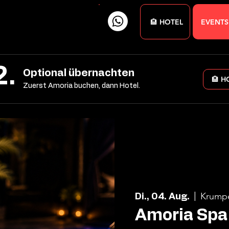
🏨 HOTEL
EVENTS
2.
Optional übernachten
🏨 H
Zuerst Amoria buchen, dann Hotel.
Krump
Di., 04. Aug.
  |  
Amoria Spa 