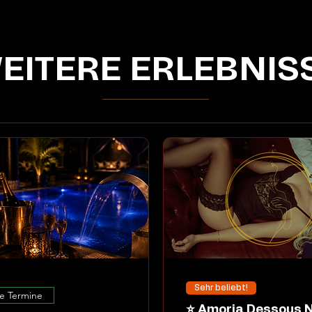
EITERE ERLEBNIS
Sehr beliebt!
e Termine
⭐ Amoria Dessous Night