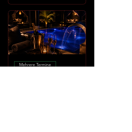
Mehrere Termine
Amoria Spa Erlebnis
Mo., 10. Aug.
Mehr Infos
ERLEBNIS ENTDECKEN