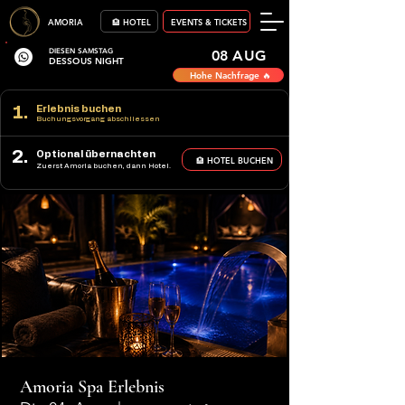
AMORIA
🏨 HOTEL
EVENTS & TICKETS
DIESEN SAMSTAG
08 AUG
DESSOUS NIGHT
Hohe Nachfrage 🔥
1.
Erlebnis buchen
Buchungsvorgang abschliessen
2.
Optional übernachten
🏨 HOTEL BUCHEN
Zuerst Amoria buchen, dann Hotel.
Amoria Spa Erlebnis