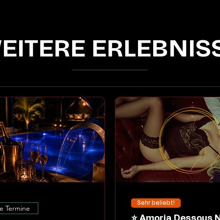
EITERE ERLEBNIS
Sehr beliebt!
e Termine
⭐ Amoria Dessous Night