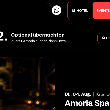
🏨 HOTEL
EVENTS
2.
Optional übernachten
🏨 H
Zuerst Amoria buchen, dann Hotel.
Krump
Di., 04. Aug.
  |  
Amoria Spa 