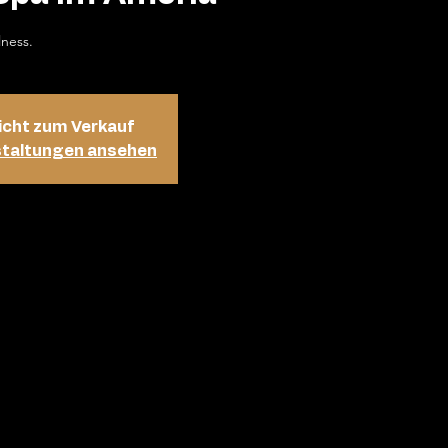
lness.
icht zum Verkauf
staltungen ansehen