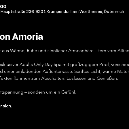
:00
Hauptstraße 236, 9201 Krumpendorf am Wörthersee, Österreich
von Amoria
t aus Wärme, Ruhe und sinnlicher Atmosphäre – fern vom Alltag,
 exklusiver Adults Only Day Spa mit großzügigem Pool, versch
d einer einladenden Außenterrasse. Sanftes Licht, warme Materi
fekten Rahmen zum Abschalten, Loslassen und Genießen.
Entspannung – sondern um ein Gefühl.
r sich.