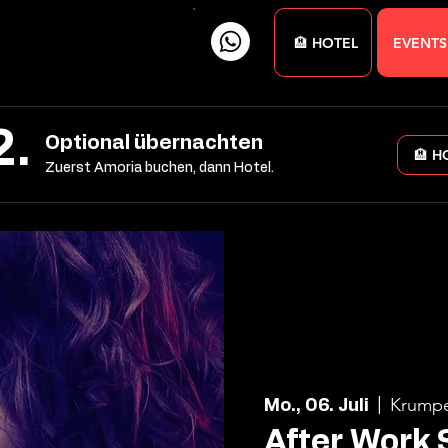
🏨 HOTEL
EVENTS
2.
Optional übernachten
🏨 H
Zuerst Amoria buchen, dann Hotel.
Krumpe
Mo., 06. Juli
  |  
After Work 