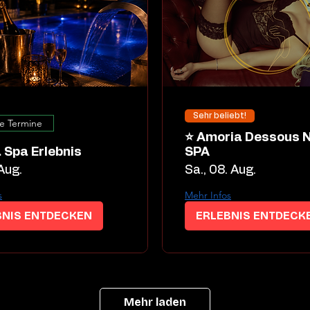
Sehr beliebt!
e Termine
⭐ Amoria Dessous Night
 Spa Erlebnis
SPA
 Aug.
Sa., 08. Aug.
s
Mehr Infos
BNIS ENTDECKEN
ERLEBNIS ENTDECK
Mehr laden