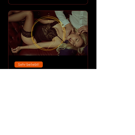
Sehr beliebt!
⭐ Amoria Dessous Night
SPA
Sat 08 Aug
More info
DISCOVER EXPERIENCE