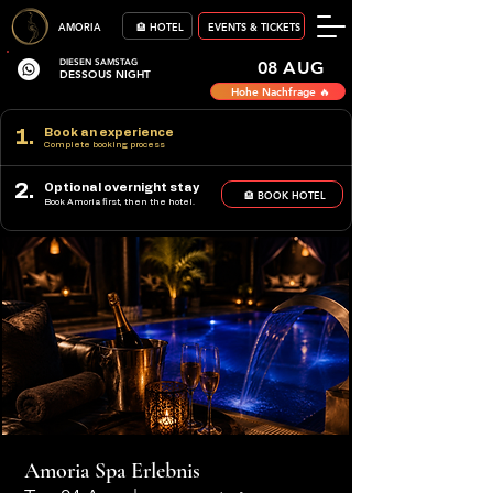
AMORIA
🏨 HOTEL
EVENTS & TICKETS
DIESEN SAMSTAG
08 AUG
DESSOUS NIGHT
Hohe Nachfrage 🔥
1.
Book an experience
Complete booking process
2.
Optional overnight stay
🏨 BOOK HOTEL
Book Amoria first, then the hotel.
Amoria Spa Erlebnis