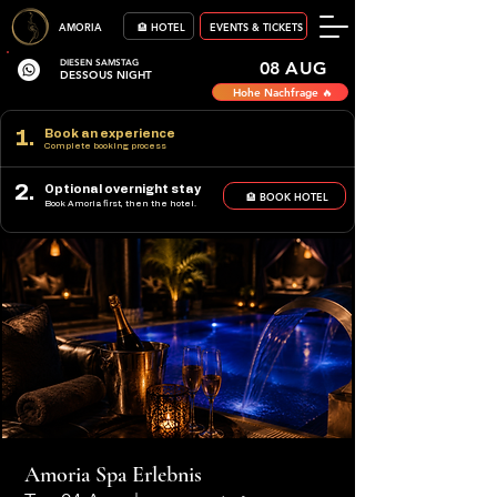
AMORIA
🏨 HOTEL
EVENTS & TICKETS
DIESEN SAMSTAG
08 AUG
DESSOUS NIGHT
Hohe Nachfrage 🔥
1.
Book an experience
Complete booking process
2.
Optional overnight stay
🏨 BOOK HOTEL
Book Amoria first, then the hotel.
Amoria Spa Erlebnis