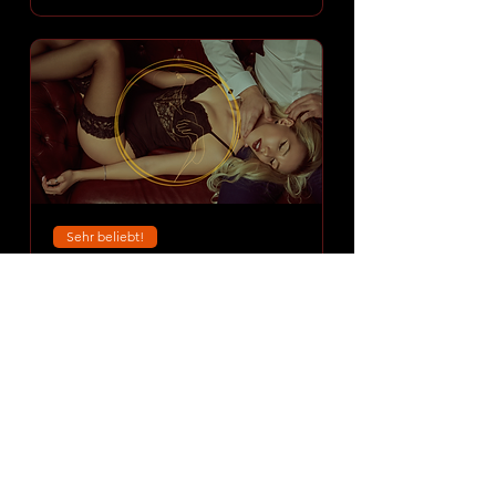
Sehr beliebt!
⭐ Amoria Dessous Night
SPA
Sat 08 Aug
More info
DISCOVER EXPERIENCE