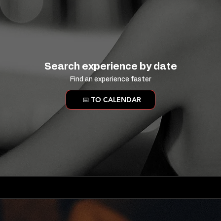
Search experience by date
Find an experience faster
📅 TO CALENDAR