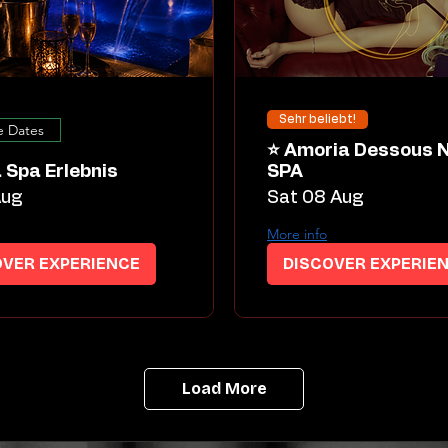
Sehr beliebt!
e Dates
⭐ Amoria Dessous Night
 Spa Erlebnis
SPA
Aug
Sat 08 Aug
More info
OVER EXPERIENCE
DISCOVER EXPERIE
Load More