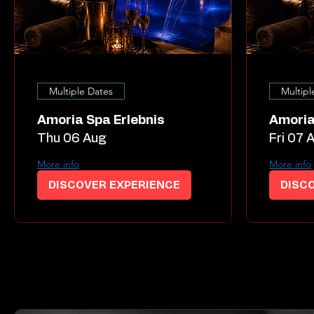
Multiple Dates
Multipl
Amoria Spa Erlebnis
Amoria
Thu 06 Aug
Fri 07 
More info
More info
DISCOVER EXPERIENCE
DISC