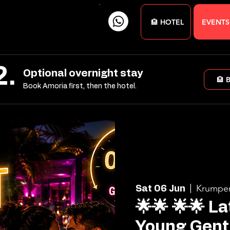
🏨 HOTEL
EVENTS
2.
Optional overnight stay
🏨 
Book Amoria first, then the hotel.
Krumpen
Sat 06 Jun
  |  
🌟🌟 🌟🌟 La
Young Gent