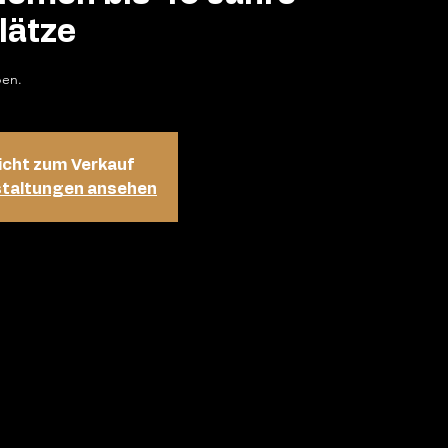
lätze
ben.
icht zum Verkauf
staltungen ansehen