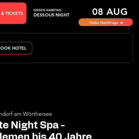
08 AUG
DIESEN SAMSTAG
 & TICKETS
DESSOUS NIGHT
Hohe Nachfrage 🔥
BOOK HOTEL
dorf am Wörthersee
te Night Spa -
lemen bis 40 Jahre