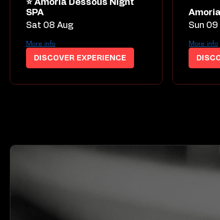
⭐ Amoria Dessous Night
SPA
Amoria
Sat 08 Aug
Sun 09
More info
More info
DISCOVER EXPERIENCE
DISC