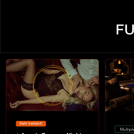
FU
Sehr beliebt!
Multipl