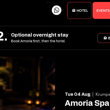
🏨 HOTEL
EVENTS
2.
Optional overnight stay
🏨 
Book Amoria first, then the hotel.
Krumpe
Tue 04 Aug
  |  
Amoria Spa 