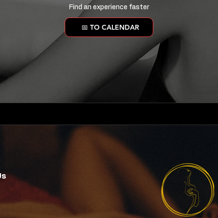
Find an experience faster
📅 TO CALENDAR
Us