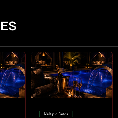
CES
Multiple Dates