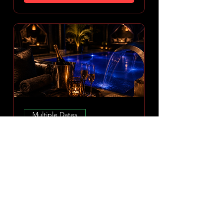
Multiple Dates
Amoria Spa Erlebnis
Sun 09 Aug
More info
DISCOVER EXPERIENCE