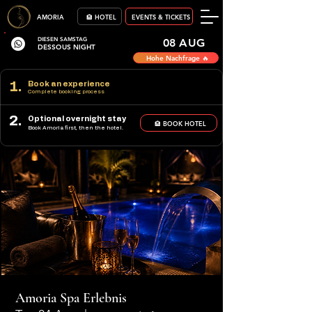
AMORIA
🏨 HOTEL
EVENTS & TICKETS
DIESEN SAMSTAG
08 AUG
DESSOUS NIGHT
Hohe Nachfrage 🔥
1.
Book an experience
Complete booking process
2.
Optional overnight stay
🏨 BOOK HOTEL
Book Amoria first, then the hotel.
Amoria Spa Erlebnis