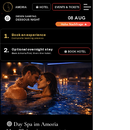
AMORIA
🏨 HOTEL
EVENTS & TICKETS
DIESEN SAMSTAG
08 AUG
DESSOUS NIGHT
Hohe Nachfrage 🔥
1.
Book an experience
Complete booking process
2.
Optional overnight stay
🏨 BOOK HOTEL
Book Amoria first, then the hotel.
🟢 Day Spa im Amoria