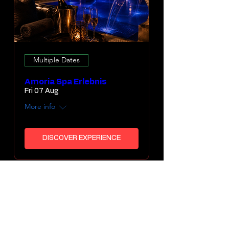
Multiple Dates
Amoria Spa Erlebnis
Fri 07 Aug
More info
DISCOVER EXPERIENCE