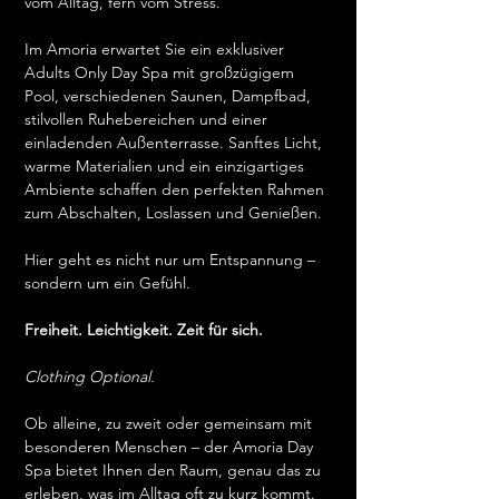
vom Alltag, fern vom Stress.
Im Amoria erwartet Sie ein exklusiver 
Adults Only Day Spa mit großzügigem 
Pool, verschiedenen Saunen, Dampfbad, 
stilvollen Ruhebereichen und einer 
einladenden Außenterrasse. Sanftes Licht, 
warme Materialien und ein einzigartiges 
Ambiente schaffen den perfekten Rahmen 
zum Abschalten, Loslassen und Genießen.
Hier geht es nicht nur um Entspannung – 
sondern um ein Gefühl.
Freiheit. Leichtigkeit. Zeit für sich.
Clothing Optional.
Ob alleine, zu zweit oder gemeinsam mit 
besonderen Menschen – der Amoria Day 
Spa bietet Ihnen den Raum, genau das zu 
erleben, was im Alltag oft zu kurz kommt.