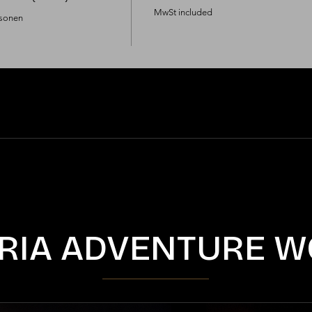
MwSt included
sonen

RIA ADVENTURE W