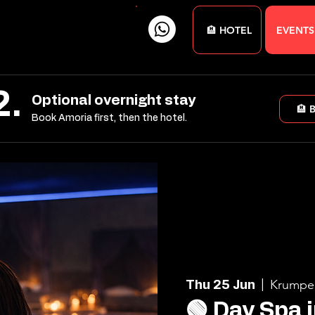
🏨 HOTEL
EVENTS
2.
Optional overnight stay
🏨 
Book Amoria first, then the hotel.
Krumpe
Thu 25 Jun
  |  
🟢 Day Spa 