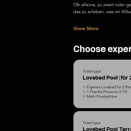
Ob alleine, zu zweit oder
das zu erleben, was im Allt
Show More
Choose expe
Ticket type
Lovebed Pool (für 
✨ Eigenes Lovebed für 2 Per
✨ 1 Flasche Prosecco 0.75l

✨ Mehr Privatsphäre
Ticket type
Lovebed Pool Terra