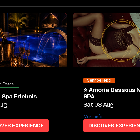
Sehr beliebt!
e Dates
⭐ Amoria Dessous Night
 Spa Erlebnis
SPA
Aug
Sat 08 Aug
More info
OVER EXPERIENCE
DISCOVER EXPERIE