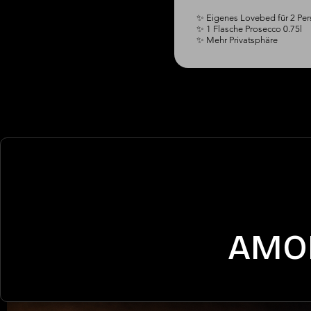
✨ Eigenes Lovebed für 2 Per
✨ 1 Flasche Prosecco 0.75l

✨ Mehr Privatsphäre
AMO