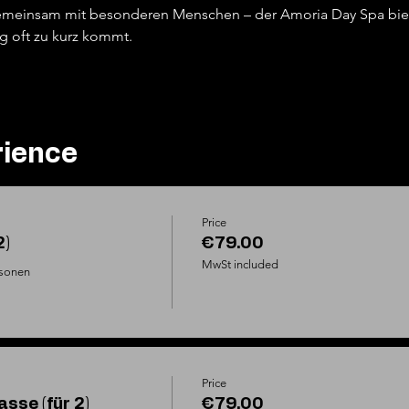
 gemeinsam mit besonderen Menschen – der Amoria Day Spa bie
ag oft zu kurz kommt.
rience
Price
2)
€79.00
MwSt included
sonen

Price
sse (für 2)
€79.00