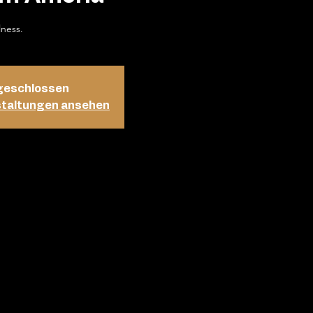
lness.
geschlossen
staltungen ansehen