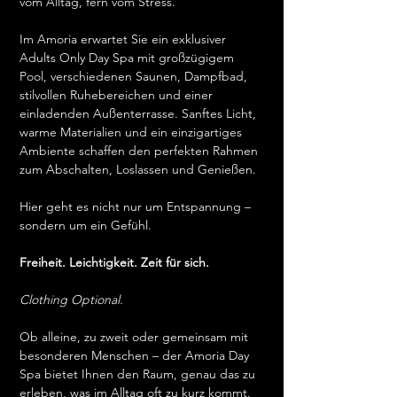
vom Alltag, fern vom Stress.
Im Amoria erwartet Sie ein exklusiver 
Adults Only Day Spa mit großzügigem 
Pool, verschiedenen Saunen, Dampfbad, 
stilvollen Ruhebereichen und einer 
einladenden Außenterrasse. Sanftes Licht, 
warme Materialien und ein einzigartiges 
Ambiente schaffen den perfekten Rahmen 
zum Abschalten, Loslassen und Genießen.
Hier geht es nicht nur um Entspannung – 
sondern um ein Gefühl.
Freiheit. Leichtigkeit. Zeit für sich.
Clothing Optional.
Ob alleine, zu zweit oder gemeinsam mit 
besonderen Menschen – der Amoria Day 
Spa bietet Ihnen den Raum, genau das zu 
erleben, was im Alltag oft zu kurz kommt.