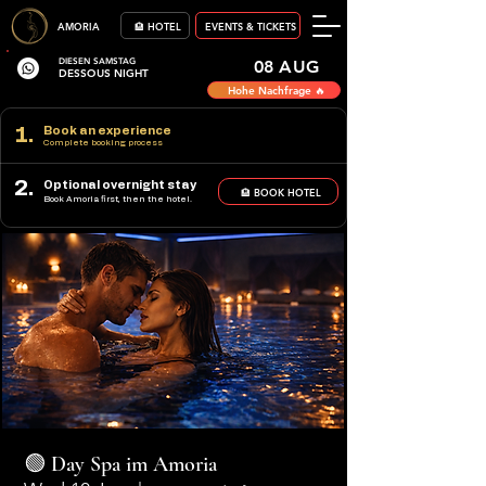
AMORIA
🏨 HOTEL
EVENTS & TICKETS
DIESEN SAMSTAG
08 AUG
DESSOUS NIGHT
Hohe Nachfrage 🔥
1.
Book an experience
Complete booking process
2.
Optional overnight stay
🏨 BOOK HOTEL
Book Amoria first, then the hotel.
🟢 Day Spa im Amoria