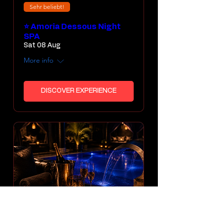
Sehr beliebt!
⭐ Amoria Dessous Night
SPA
Sat 08 Aug
More info
DISCOVER EXPERIENCE
Multiple Dates