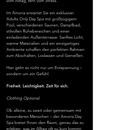
vom Alltag, fern vom Stress.
Im Amoria erwartet Sie ein exklusiver 
Adults Only Day Spa mit großzügigem 
Pool, verschiedenen Saunen, Dampfbad, 
stilvollen Ruhebereichen und einer 
einladenden Außenterrasse. Sanftes Licht, 
warme Materialien und ein einzigartiges 
Ambiente schaffen den perfekten Rahmen 
zum Abschalten, Loslassen und Genießen.
Hier geht es nicht nur um Entspannung – 
sondern um ein Gefühl.
Freiheit. Leichtigkeit. Zeit für sich.
Clothing Optional.
Ob alleine, zu zweit oder gemeinsam mit 
besonderen Menschen – der Amoria Day 
Spa bietet Ihnen den Raum, genau das zu 
erleben, was im Alltag oft zu kurz kommt.