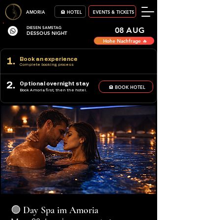
AMORIA
🏨 HOTEL
EVENTS & TICKETS
DIESEN SAMSTAG
08 AUG
DESSOUS NIGHT
Hohe Nachfrage 🔥
1.
Book an experience
Complete booking process
2.
Optional overnight stay
🏨 BOOK HOTEL
Book Amoria first, then the hotel.
🟢 Day Spa im Amoria