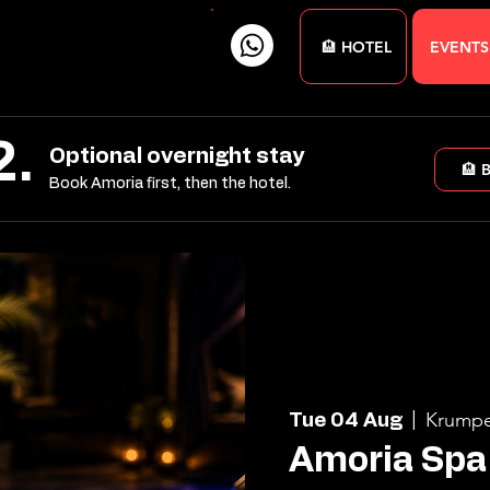
🏨 HOTEL
EVENTS
2.
Optional overnight stay
🏨 
Book Amoria first, then the hotel.
Krumpe
Tue 04 Aug
  |  
Amoria Spa 