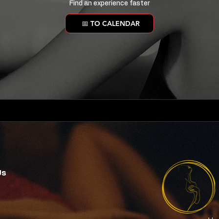
Find an experience faster
📅 TO CALENDAR
Us