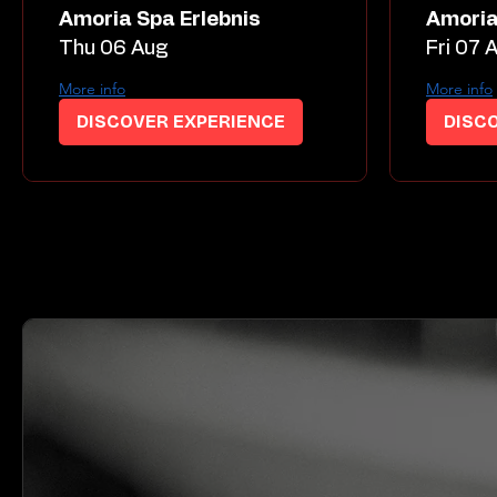
Amoria Spa Erlebnis
Amoria
Thu 06 Aug
Fri 07 
More info
More info
DISCOVER EXPERIENCE
DISC