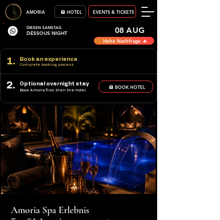
AMORIA
🏨 HOTEL
EVENTS & TICKETS
DIESEN SAMSTAG
08 AUG
DESSOUS NIGHT
Hohe Nachfrage 🔥
1.
Book an experience
Complete booking process
2.
Optional overnight stay
🏨 BOOK HOTEL
Book Amoria first, then the hotel.
Amoria Spa Erlebnis