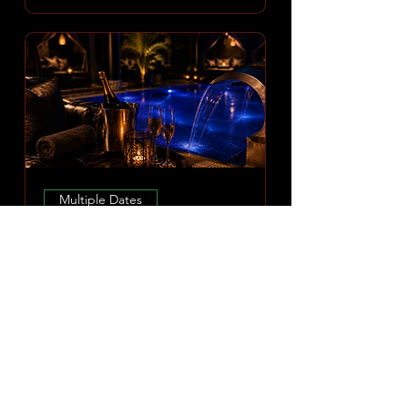
Multiple Dates
Amoria Spa Erlebnis
Mon 10 Aug
More info
DISCOVER EXPERIENCE