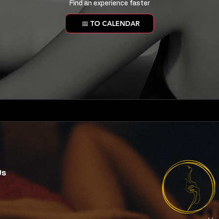
Find an experience faster
📅 TO CALENDAR
Us