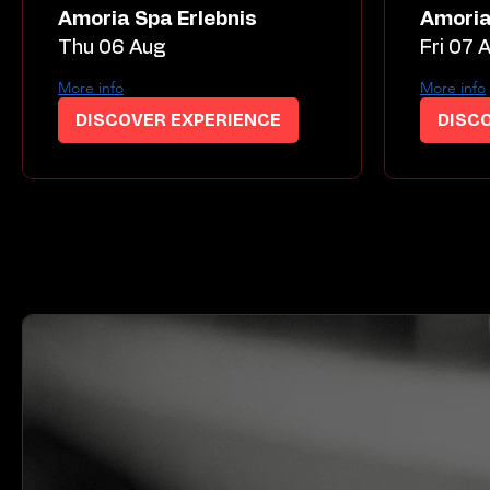
Amoria Spa Erlebnis
Amoria
Thu 06 Aug
Fri 07 
More info
More info
DISCOVER EXPERIENCE
DISC