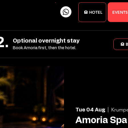
🏨 HOTEL
EVENTS
2.
Optional overnight stay
🏨 
Book Amoria first, then the hotel.
Krumpe
Tue 04 Aug
  |  
Amoria Spa 