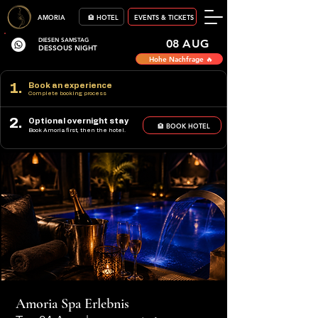
AMORIA
🏨 HOTEL
EVENTS & TICKETS
DIESEN SAMSTAG
08 AUG
DESSOUS NIGHT
Hohe Nachfrage 🔥
1.
Book an experience
Complete booking process
2.
Optional overnight stay
🏨 BOOK HOTEL
Book Amoria first, then the hotel.
Amoria Spa Erlebnis