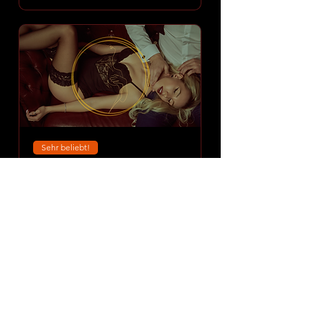
Sehr beliebt!
⭐ Amoria Dessous Night
SPA
Sat 08 Aug
More info
DISCOVER EXPERIENCE