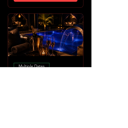
Multiple Dates
Amoria Spa Erlebnis
Sun 09 Aug
More info
DISCOVER EXPERIENCE