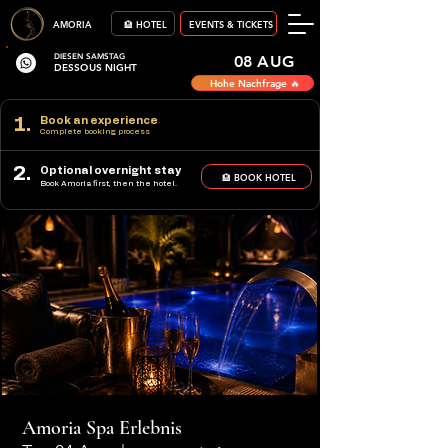
AMORIA
🏨 HOTEL
EVENTS & TICKETS
DIESEN SAMSTAG
08 AUG
DESSOUS NIGHT
Hohe Nachfrage 🔥
1.
Book an experience
Complete booking process
2.
Optional overnight stay
🏨 BOOK HOTEL
Book Amoria first, then the hotel.
Amoria Spa Erlebnis