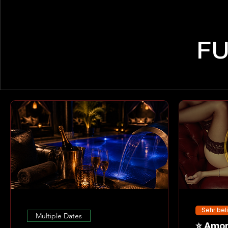
FU
Sehr bel
Multiple Dates
⭐ Amoria Dessous Night