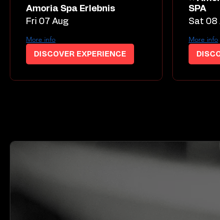
Amoria Spa Erlebnis
SPA
Fri 07 Aug
Sat 08
More info
More info
DISCOVER EXPERIENCE
DISC