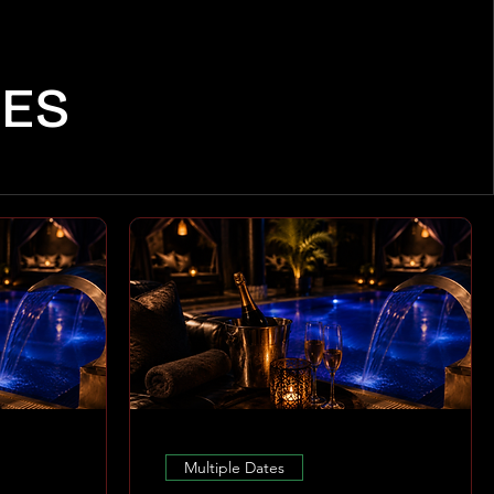
CES
Multiple Dates