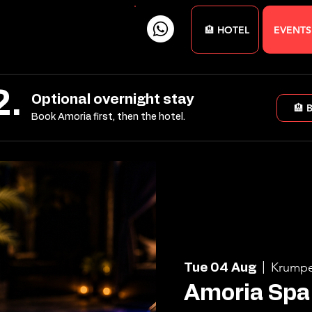
🏨 HOTEL
EVENTS
2.
Optional overnight stay
🏨 
Book Amoria first, then the hotel.
Krumpe
Tue 04 Aug
  |  
Amoria Spa 