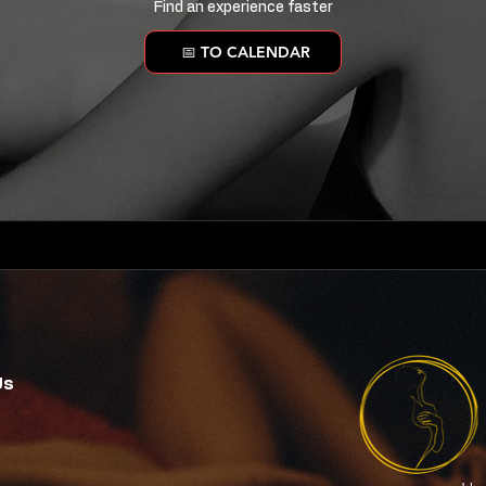
Find an experience faster
📅 TO CALENDAR
Us