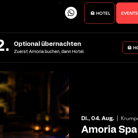
🏨 HOTEL
EVENTS
2.
Optional übernachten
🏨 H
Zuerst Amoria buchen, dann Hotel.
Krump
Di., 04. Aug.
  |  
Amoria Spa 