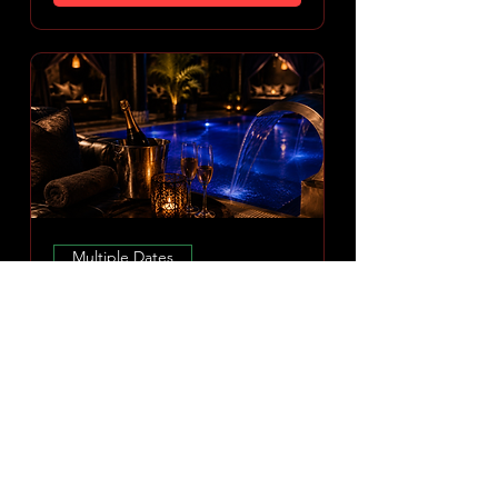
Multiple Dates
Amoria Spa Erlebnis
Sun 09 Aug
More info
DISCOVER EXPERIENCE