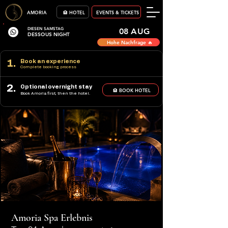
AMORIA
🏨 HOTEL
EVENTS & TICKETS
DIESEN SAMSTAG
08 AUG
DESSOUS NIGHT
Hohe Nachfrage 🔥
1.
Book an experience
Complete booking process
2.
Optional overnight stay
🏨 BOOK HOTEL
Book Amoria first, then the hotel.
Amoria Spa Erlebnis